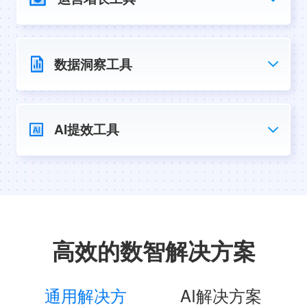
用户运营
一站式用户洞察与数据分析平台，用数据驱
数据洞察工具
动APP全链路精细化运营
营销数盘
消息中心
帮助品牌主进行市场研究、全域消费者洞察
AI提效工具
8大常用消息触达渠道一体化对接，全面打造
和深度媒介分析
消息管理运营闭环
个知·智能工作站
人口数盘
安全、实用、普惠，高效解决政企AI落地难
可视化展现区域内实时人口数量、结构、分
题，让AI把私用数据用起来
布特征和变动趋势
个知·智能营销AITA
高效的数智解决方案
懂洞察、有策略、会创作、能投放。问一
问，开启智能营销
通用解决方
AI解决方案