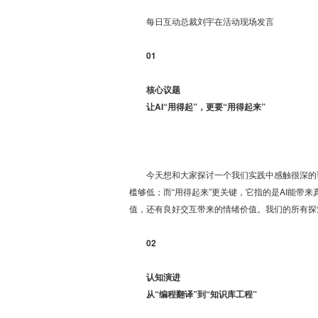
每日互动总裁刘宇在活动现场发言
01
核心议题
让AI“用得起”，更要“用得起来”
今天想和大家探讨一个我们实践中感触很深的
槛够低；而“用得起来”更关键，它指的是AI能
值，还有良好交互带来的情绪价值。我们的所有探索
02
认知演进
从“编程翻译”到“知识库工程”